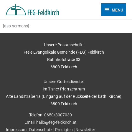
Zum
MENÜ
MENÜ
Inhalt
springen
[asp-sermons]
Unsere Postanschrift:
Freie Evangelikale Gemeinde (FEG) Feldkirch
Bahnhofstraße 33
6800 Feldkirch
Unsere Gottesdienste:
im Tisner Pfarrzentrum
Alte Landstraße 1a (Eingang auf der Rückseite der kath. Kirche)
6800 Feldkirch
Telefon:
0650/8007030
Email:
hallo@feg-feldkirch.at
Impressum
|
Datenschutz
|
Predigten
|
Newsletter